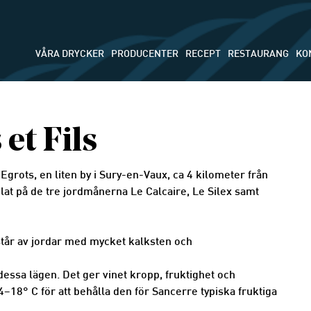
VÅRA DRYCKER
PRODUCENTER
RECEPT
RESTAURANG
KO
et Fils
grots, en liten by i Sury-en-Vaux, ca 4 kilometer från
lat på de tre jordmånerna Le Calcaire, Le Silex samt
står av jordar med mycket kalksten och
ssa lägen. Det ger vinet kropp, fruktighet och
8° C för att behålla den för Sancerre typiska fruktiga