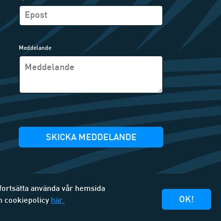
Meddelande
SKICKA MEDDELANDE
 fortsätta använda vår hemsida
OK!
h cookiepolicy
här.