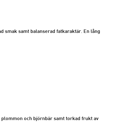
ad smak samt balanserad fatkaraktär. En lång
om plommon och björnbär samt torkad frukt av