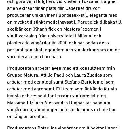
och göra vin i Bolgheri, vid kusten i Toscana. Bolgheri
är en extraordinär plats där Cabernet druvor
producerar unika viner i Bordeaux-stil, eleganta med
en mycket distinkt medelhavsstil. Paret gick tillbaka till
skolbänken (Khanh fick en Masters ‘examen i
vintillverkning från universitetet i Milano) och
planterade vingårdar år 2000 och har sedan dess
personligen skött egendom och vinstockar som om de
vore deras egna barnbarn.
Producenten arbetar även med ett konsultteam från
Gruppo Matura: Attilio Pagli och Laura Zuddas som
arbetar med oenologi samt Stefano Bartolomei som
arbetar med agronomi. Ett team som är kända för sin
känsla och respekt för terroir i vinframställning.
Massimo Etzi och Alessandro Bugnar tar hand om
vingårdarna, vinodlingen och stockrooms och de har
en lång erfarenhet.
Producentens Batzellas vingårdar om 8 hektar ligger i