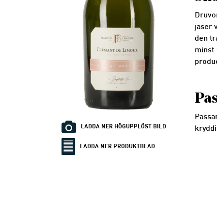
Druvor
jäser 
den tr
minst 
produ
Pas
Passar 
LADDA NER HÖGUPPLÖST BILD
kryddi
LADDA NER PRODUKTBLAD