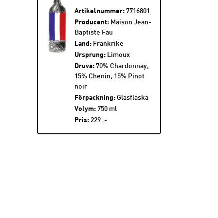
Artikelnummer:
7716801
Producent:
Maison Jean-
Baptiste Fau
Land:
Frankrike
Ursprung:
Limoux
Druva:
70% Chardonnay,
15% Chenin, 15% Pinot
noir
Förpackning:
Glasflaska
Volym:
750 ml
Pris:
229 :-