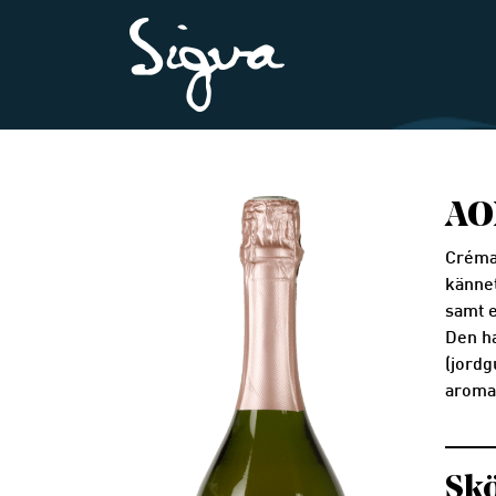
AO
Créma
kännet
samt e
Den h
(jordg
aroma
Skö