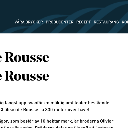
VÅRA DRYCKER
PRODUCENTER
RECEPT
RESTAURANG
KO
e Rousse
e Rousse
p sig längst upp ovanför en mäktig amfiteater bestående
r Château de Rousse ca 330 meter över havet.
or, som består av 10 hektar mark, är bröderna Olivier