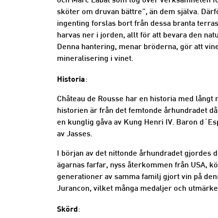
och Marc Labat som tog över verksamheten för 
sköter om druvan bättre”, än dem själva. Därf
ingenting forslas bort från dessa branta terra
harvas ner i jorden, allt för att bevara den na
Denna hantering, menar bröderna, gör att vine
mineralisering i vinet.
Historia
:
Château de Rousse har en historia med långt 
historien är från det femtonde århundradet d
en kunglig gåva av Kung Henri IV. Baron d´Es
av Jasses.
I början av det nittonde århundradet gjordes 
ägarnas farfar, nyss återkommen från USA, k
generationer av samma familj gjort vin på den
Jurancon, vilket många medaljer och utmärke
Skörd
: