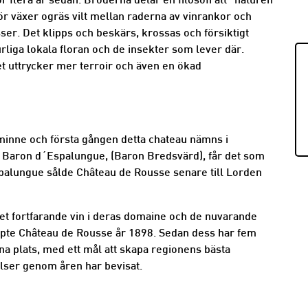
flera år sedan. Bröderna delar en filosofi att ”naturen
ör växer ogräs vilt mellan raderna av vinrankor och
sser. Det klipps och beskärs, krossas och försiktigt
turliga lokala floran och de insekter som lever där.
t uttrycker mer terroir och även en ökad
minne och första gången detta chateau nämns i
å Baron d´Espalungue, (Baron Bredsvärd), får det som
palungue sålde Château de Rousse senare till Lorden
det fortfarande vin i deras domaine och de nuvarande
öpte Château de Rousse år 1898. Sedan dess har fem
na plats, med ett mål att skapa regionens bästa
lser genom åren har bevisat.