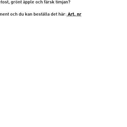
tost, grönt äpple och färsk timjan?
Art. nr
ment och du kan beställa det här: