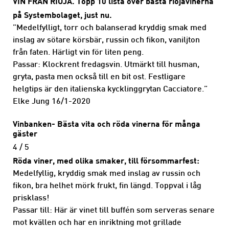
VIN FRÅN RIOJA. Topp 10 lista över bästa riojavinerna
på Systembolaget, just nu.
”Medelfylligt, torr och balanserad kryddig smak med
inslag av sötare körsbär, russin och fikon, vaniljton
från faten. Härligt vin för liten peng.
Passar: Klockrent fredagsvin. Utmärkt till husman,
gryta, pasta men också till en bit ost. Festligare
helgtips är den italienska kycklinggrytan Cacciatore.”
Elke Jung 16/1-2020
Vinbanken- Bästa vita och röda vinerna för många
gäster
4 / 5
Röda viner, med olika smaker, till försommarfest:
Medelfyllig, kryddig smak med inslag av russin och
fikon, bra helhet mörk frukt, fin längd. Toppval i låg
prisklass!
Passar till: Här är vinet till buffén som serveras senare
mot kvällen och har en inriktning mot grillade