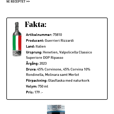
SE RECEPTET
Fakta:
Artikelnummer:
75810
Producent:
Guerrieri Rizzardi
Land:
Italien
Ursprung:
Venetien, Valpolicella Classico
Superiore DOP Ripasso
Årgång:
2023
Druva:
45% Corvinone, 45% Corvina 10%
Rondinella, Molinara samt Merlot
Förpackning:
Glasflaska med naturkork
Volym:
750 ml
Pris:
179 :-