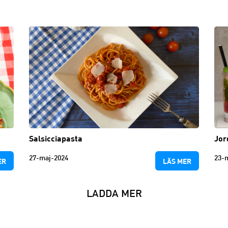
Salsicciapasta
Jor
27-maj-2024
23-
ER
LÄS MER
LADDA MER