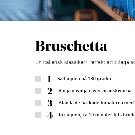
Bruschetta
En italiensk klassiker! Perfekt att tillaga s
1
Sätt ugnen på 180 grader
2
Ringa olivoljan över brödskivorna
3
Blanda de hackade tomaterna med vi
4
In i ugnen, ca 10 minuter tills bröd