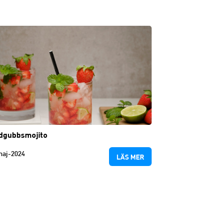
dgubbsmojito
maj-2024
LÄS MER