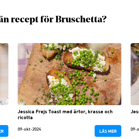
än recept för Bruschetta?
Jessica Frejs Toast med ärtor, krasse och
Jes
ricotta
09-okt-2024
09-o
ER
LÄS MER