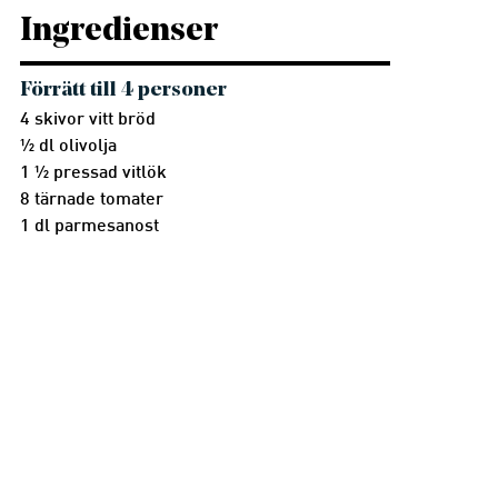
Ingredienser
Förrätt till 4 personer
4 skivor vitt bröd
½ dl olivolja
1 ½ pressad vitlök
8 tärnade tomater
1 dl parmesanost