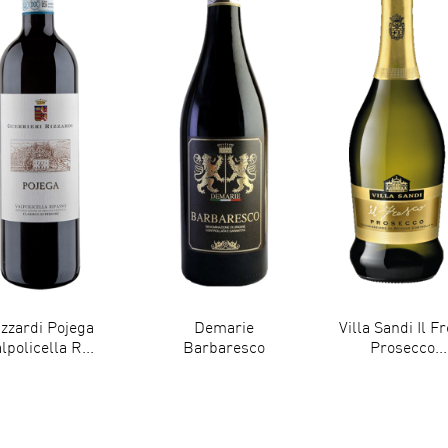
izzardi Pojega
Demarie
Villa Sandi Il F
lpolicella R...
Barbaresco
Prosecco...