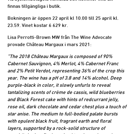
finnas tillgängliga i butik.
Bokningen är öppen 22 april kl 10.00 till 25 april kl.
23.59. Vinet kostar 6 629 kr.
Lisa Perrotti-Brown MW från The Wine Advocate
provade Château Margaux i mars 2021:
”The 2018 Château Margaux is composed of 90%
Cabernet Sauvignon, 4% Merlot, 4% Cabernet Franc
and 2% Petit Verdot, representing 36% of the crop this
year. The wine has a pH of 3.8 and 14% alcohol. Deep
purple-black in color, it slowly unfurls to reveal
tantalizing scents of crème de cassis, wild blueberries
and Black Forest cake with hints of redcurrant jelly,
rose oil, dark chocolate and cedar chest plus a touch of
star anise. The medium to full-bodied palate bursts
with opulent black fruit, fragrant earth and floral
layers, supported by a rock-solid structure of