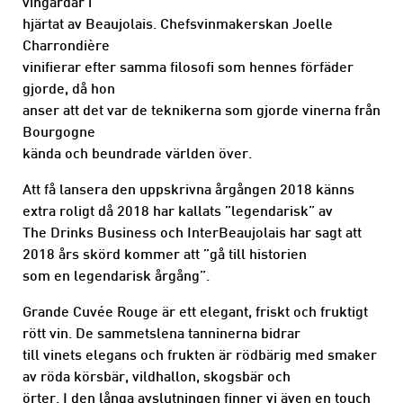
vingårdar i
hjärtat av Beaujolais. Chefsvinmakerskan Joelle
Charrondière
vinifierar efter samma filosofi som hennes förfäder
gjorde, då hon
anser att det var de teknikerna som gjorde vinerna från
Bourgogne
kända och beundrade världen över.
Att få lansera den uppskrivna årgången 2018 känns
extra roligt då 2018 har kallats ”legendarisk” av
The Drinks Business och InterBeaujolais har sagt att
2018 års skörd kommer att ”gå till historien
som en legendarisk årgång”.
Grande Cuvée Rouge är ett elegant, friskt och fruktigt
rött vin. De sammetslena tanninerna bidrar
till vinets elegans och frukten är rödbärig med smaker
av röda körsbär, vildhallon, skogsbär och
örter. I den långa avslutningen finner vi även en touch