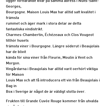
ligger fortfarande kvar på samma adress i Nuits-Saint-
Georges,
Bourgogne. Maison Louis Max har alltid satt kvalitet i
främsta
rummet och äger mark i stora delar av detta
fantastiska vindistrikt.
Charmes-Chambertin, Échézeaux och Clos Vougeot
tillhör husets
främsta viner i Bourgogne. Längre söderut i Beaujolais
har de blivit
kända för sina viner från Fleurie, Moulin à Vent och
Morgon.
Vingårdarna i Beaujolais har alltid varit oerhört viktiga
för Maison
Louis Max och att få introducera ett vin från Beaujolais i
Bag in
Box i Sverige är något de är väldigt stolta över.
Frukten till Grande Cuvée Rouge kommer från utvalda