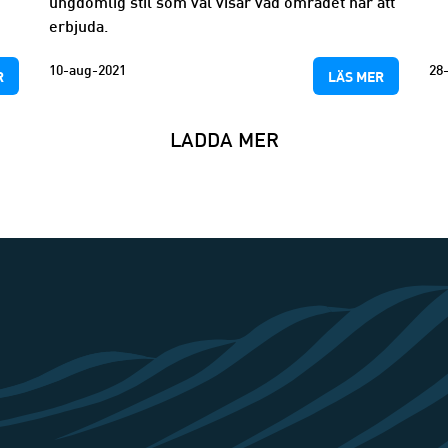
ungdomlig stil som väl visar vad området har att
erbjuda.
10-aug-2021
28
R
LÄS MER
LADDA MER