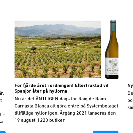
För fjärde året i ordningen! Eftertraktad vit
Ny
Spanjor åter på hyllorna
r.
De
Nu är det ÄNTLIGEN dags för Raig de Raim
t
bo
Garnaxta Blanca att göra entré på Systembolaget
sa
tillfälliga hyllor igen. Årgång 2021 lanseras den
t –
19 augusti i 220 butiker
sa.