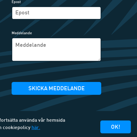
Epost
Meddelande
SKICKA MEDDELANDE
 fortsätta använda vår hemsida
OK!
h cookiepolicy
här.