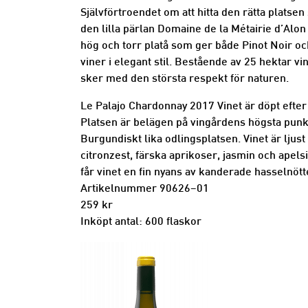
Självförtroendet om att hitta den rätta platsen
den lilla pärlan Domaine de la Métairie d’Alo
hög och torr platå som ger både Pinot Noir o
viner i elegant stil. Bestående av 25 hektar v
sker med den största respekt för naturen.
Le Palajo Chardonnay 2017 Vinet är döpt efter 
Platsen är belägen på vingårdens högsta punk
Burgundiskt lika odlingsplatsen. Vinet är ljust
citronzest, färska aprikoser, jasmin och ape
får vinet en fin nyans av kanderade hasselnött
Artikelnummer 90626–01
259 kr
Inköpt antal: 600 flaskor