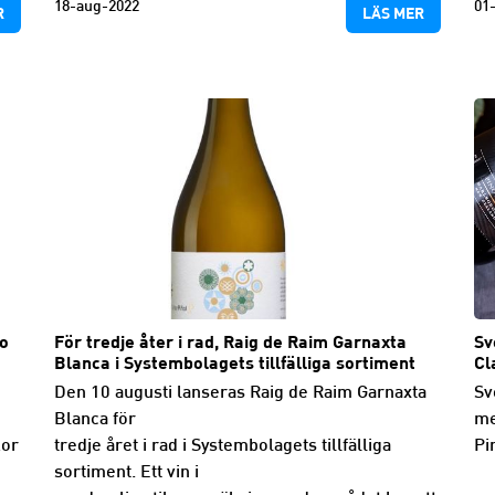
18-aug-2022
01
R
LÄS MER
bo
För tredje åter i rad, Raig de Raim Garnaxta
Sv
Blanca i Systembolagets tillfälliga sortiment
Cl
Den 10 augusti lanseras Raig de Raim Garnaxta
Sv
Blanca för
me
kor
tredje året i rad i Systembolagets tillfälliga
Pi
sortiment. Ett vin i