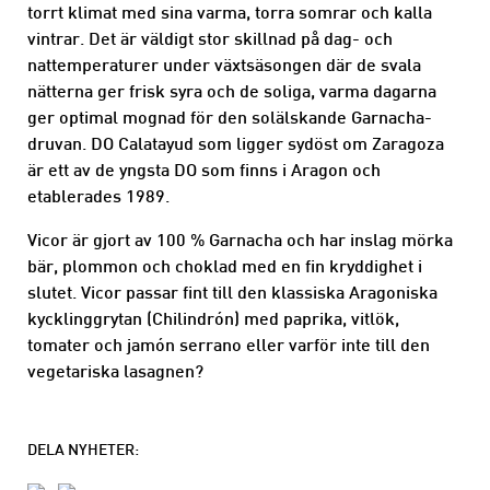
torrt klimat med sina varma, torra somrar och kalla
vintrar. Det är väldigt stor skillnad på dag- och
nattemperaturer under växtsäsongen där de svala
nätterna ger frisk syra och de soliga, varma dagarna
ger optimal mognad för den solälskande Garnacha-
druvan. DO Calatayud som ligger sydöst om Zaragoza
är ett av de yngsta DO som finns i Aragon och
etablerades 1989.
Vicor är gjort av 100 % Garnacha och har inslag mörka
bär, plommon och choklad med en fin kryddighet i
slutet. Vicor passar fint till den klassiska Aragoniska
kycklinggrytan (Chilindrón) med paprika, vitlök,
tomater och jamón serrano eller varför inte till den
vegetariska lasagnen?
DELA NYHETER: