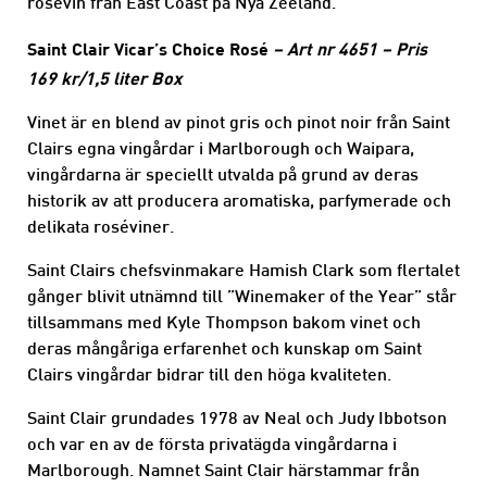
rosévin från East Coast på Nya Zeeland.
Saint Clair Vicar’s Choice Rosé
– Art nr 4651 – Pris
169 kr/1,5 liter Box
Vinet är en blend av pinot gris och pinot noir från Saint
Clairs egna vingårdar i Marlborough och Waipara,
vingårdarna är speciellt utvalda på grund av deras
historik av att producera aromatiska, parfymerade och
delikata roséviner.
Saint Clairs chefsvinmakare Hamish Clark som flertalet
gånger blivit utnämnd till ”Winemaker of the Year” står
tillsammans med Kyle Thompson bakom vinet och
deras mångåriga erfarenhet och kunskap om Saint
Clairs vingårdar bidrar till den höga kvaliteten.
Saint Clair grundades 1978 av Neal och Judy Ibbotson
och var en av de första privatägda vingårdarna i
Marlborough. Namnet Saint Clair härstammar från