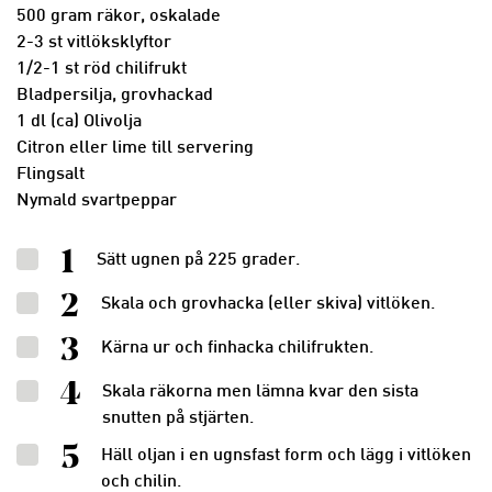
500 gram räkor, oskalade
2-3 st vitlöksklyftor
1/2-1 st röd chilifrukt
Bladpersilja, grovhackad
1 dl (ca) Olivolja
Citron eller lime till servering
Flingsalt
Nymald svartpeppar
1
Sätt ugnen på 225 grader.
2
Skala och grovhacka (eller skiva) vitlöken.
3
Kärna ur och finhacka chilifrukten.
4
Skala räkorna men lämna kvar den sista
snutten på stjärten.
5
Häll oljan i en ugnsfast form och lägg i vitlöken
och chilin.