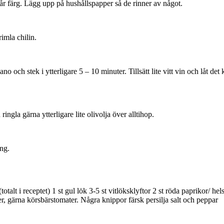
får färg. Lägg upp på hushållspapper så de rinner av något.
imla chilin.
no och stek i ytterligare 5 – 10 minuter. Tillsätt lite vitt vin och låt d
ngla gärna ytterligare lite olivolja över alltihop.
ing.
totalt i receptet)
1 st gul lök
3-5 st vitlöksklyftor
2 st röda paprikor/ he
er, gärna körsbärstomater.
Några knippor färsk persilja salt och peppar