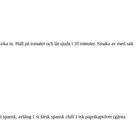
et koka in. Häll på tomater och låt sjuda i 10 minuter. Smaka av med salt
lst spansk, avlång
1 st färsk spansk chili
1 tsk paprikapulver (gärna