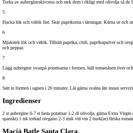
Torka av aubergineskivorna och stek dem i rikligt med olivolja så de 
5
Hacka lök och vitlök fint. Skär paprikorna i tärningar. Kärna ur och str
6
Mjukstek lök och vitlök. Tillsätt paprika, chili, paprikapulver och orega
och peppar.
7
Lägg aubergine ovanpå potatisarna i formen, häll tomatsåsen över och ri
8
Sätt in formen i ugnen i 20 minuter. Låt gärna svalna lite innan server
Ingredienser
2 st aubergine
6-7 st fasta potatisar
1-2 dl olivolja, gärna Extra Virgin (
spanskt)
1 tsk torkad oregano
2-3 msk vitt vin
2 burk(ar) färska tomat
Macià Batle Santa Clara