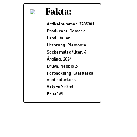
Fakta:
Artikelnummer:
7785301
Producent:
Demarie
Land:
Italien
Ursprung:
Piemonte
Sockerhalt g/liter:
4
Årgång:
2024
Druva:
Nebbiolo
Förpackning:
Glasflaska
med naturkork
Volym:
750 ml
Pris:
169 :-