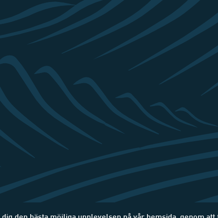
e dig den bästa möjliga upplevelsen på vår hemsida, genom att