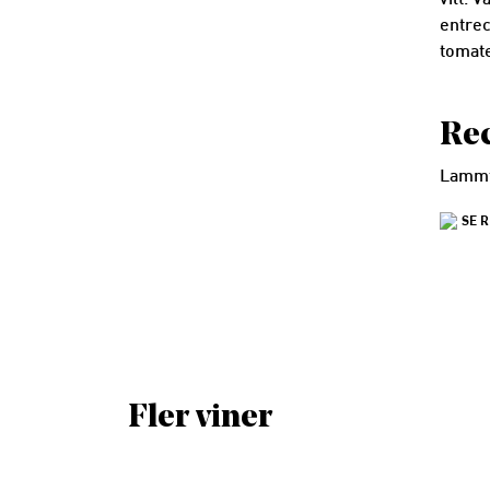
vilt. 
entre
tomate
Rec
Lammf
SE 
Fler viner