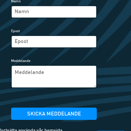
Namn
Epost
Meddelande
SKICKA MEDDELANDE
 fortsätta använda vår hemsida