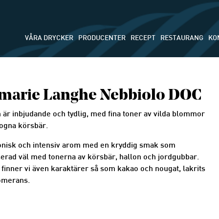
VÅRA DRYCKER
PRODUCENTER
RECEPT
RESTAURANG
KO
marie Langhe Nebbiolo DOC
 är inbjudande och tydlig, med fina toner av vilda blommor
ogna körsbär.
nisk och intensiv arom med en kryddig smak som
erad väl med tonerna av körsbär, hallon och jordgubbar.
l finner vi även karaktärer så som kakao och nougat, lakrits
omerans.