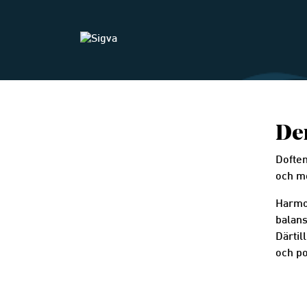
De
Doften
och m
Harmo
balans
Därtil
och p