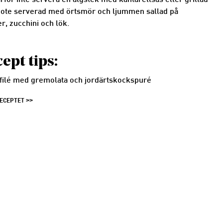
Varför inte servera en älgstek med kantarellsås eller grillad
cote serverad med örtsmör och ljummen sallad på
r, zucchini och lök.
ept tips:
ilé med gremolata och jordärtskockspuré
RECEPTET