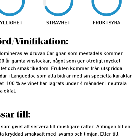
YLLIGHET
STRÄVHET
FRUKTSYRA
rd/Vinifikation:
 domineras av druvan Carignan som mestadels kommer
00 år gamla vinstockar, något som ger otroligt mycket
itet och smakrikedom. Frukten kommer från utspridda
dar i Languedoc som alla bidrar med sin speciella karaktär
inet. 100 % av vinet har lagrats under 4 månader i neutrala
a ekfat.
sar till:
n som givet att servera till mustigare rätter. Antingen till en
yta kryddad smaksatt med svamp och timjan. Eller till