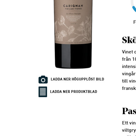
F
Skö
Vinet
från 1
intens
vingår
LADDA NER HÖGUPPLÖST BILD
till v
fransk
LADDA NER PRODUKTBLAD
Pas
Ett vi
viltgr