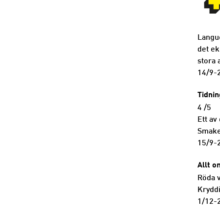
Langue
det ek
stora 
14/9-
Tidni
4 /5
Ett av
Smaken
15/9-
Allt 
Röda v
Kryddi
1/12-