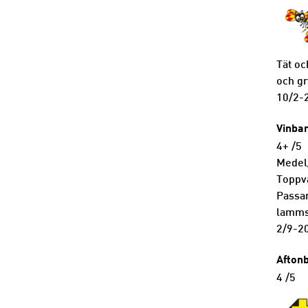
Tät oc
och gr
10/2-
Vinba
4+ /5
Medel/
Toppva
Passar
lamms
2/9-2
Aftonb
4 /5