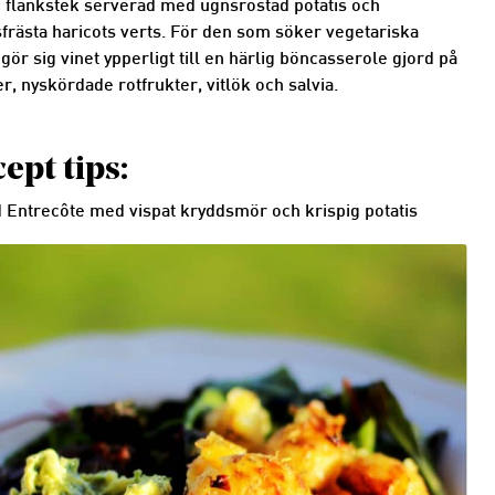
d flankstek serverad med ugnsrostad potatis och
sfrästa haricots verts. För den som söker vegetariska
 gör sig vinet ypperligt till en härlig böncasserole gjord på
r, nyskördade rotfrukter, vitlök och salvia.
ept tips:
d Entrecôte med vispat kryddsmör och krispig potatis