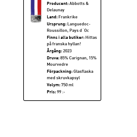
Producent:
Abbotts &
Delaunay
Land:
Frankrike
Ursprung:
Languedoc-
Roussillon, Pays d´Oc
Finns i alla butiker:
Hittas
på franska hyllan!
Årgång:
2023
Druva:
85% Carignan, 15%
Mourvedre
Förpackning:
Glasflaska
med skruvkapsyl
Volym:
750 ml
Pris:
99 :-