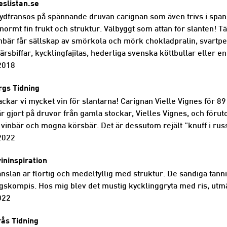
eslistan.se
sydfransos på spännande druvan carignan som även trivs i spans
ormt fin frukt och struktur. Välbyggt som attan för slanten! T
bär får sällskap av smörkola och mörk chokladpralin, svartpepp
rsbiffar, kycklingfajitas, hederliga svenska köttbullar eller e
2018
rgs Tidning
ckar vi mycket vin för slantarna! Carignan Vielle Vignes för 89 
är gjort på druvor från gamla stockar, Vielles Vignes, och för
 vinbär och mogna körsbär. Det är dessutom rejält ”knuff i rus
2022
vininspiration
slan är flörtig och medelfyllig med struktur. De sandiga tannin
skompis. Hos mig blev det mustig kycklinggryta med ris, utm
022
ås Tidning