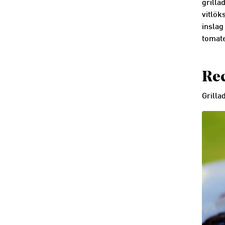
grilla
vitlök
inslag
tomate
Rec
Grilla