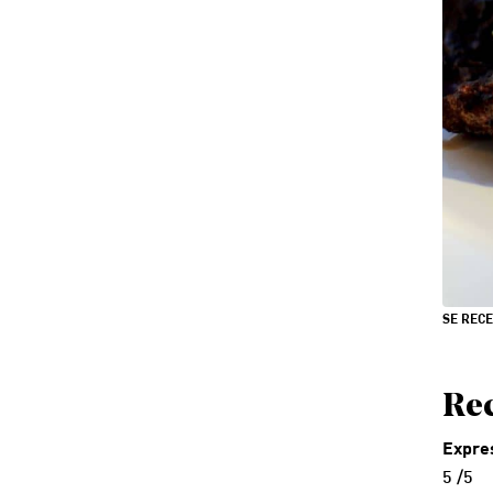
SE REC
Rec
Expres
5 /5