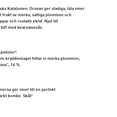
ka Katalonien. Druvan ger stadiga, täta viner
ät frukt av mörka, saftiga plommon och
ar och rostade ekfat. Njut till
n biff med bearnaisesås.
pistoler!
utom kryddinslaget hittar vi mörka plommon,
sina”, 14 %.
erna gör vinet till en perfekt
ärkt kombo. Skål!