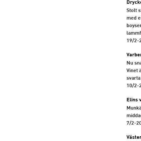
Dryck
Stolt 
med en
boysen
lammfä
19/2-
Varbe
Nu sna
Vinet 
svarta
10/2-
Elins 
Munkän
middag
7/2-2
Väster