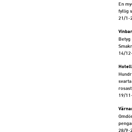
En myc
fyllig
21/1-
Vinba
Betyg
Smakri
14/12
Hotel
Hundra
svarta
rosast
19/11
Värna
Omdöme
pengar
28/9-