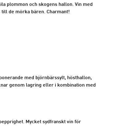
 lila plommon och skogens hallon. Vin med
s till de mörka bären. Charmant!
mponerande med björnbärssylt, hösthallon,
uknar genom lagring eller i kombination med
epprighet. Mycket sydfranskt vin för