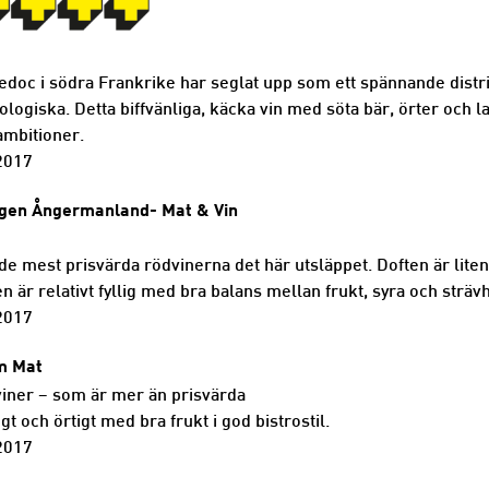
doc i södra Frankrike har seglat upp som ett spännande distri
ologiska. Detta biffvänliga, käcka vin med söta bär, örter och 
ambitioner.
2017
ngen Ångermanland- Mat & Vin
 de mest prisvärda rödvinerna det här utsläppet. Doften är lit
 är relativt fyllig med bra balans mellan frukt, syra och sträv
2017
om Mat
iner – som är mer än prisvärda
gt och örtigt med bra frukt i god bistrostil.
2017