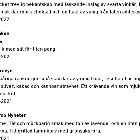
ket trevlig bekantskap med läskande inslag av svarta vinbär,
 smak där mörk choklad och en fläkt av vanilj från faten addera
2022
nken
 4
k med stil för liten peng.
-2021
lrevyn
åriga rankor ger små skördar av ymnig frukt, resultatet är i
 oliver, kakao och kännbar strävhet. Ett krävande vin som mj
ekt kött.
-2021
mo Nyheter
: Tät och mörkbärig smak med ton av lavendel och en liten p
na. Till grillad lammkorv med grönsaksröra.
2021