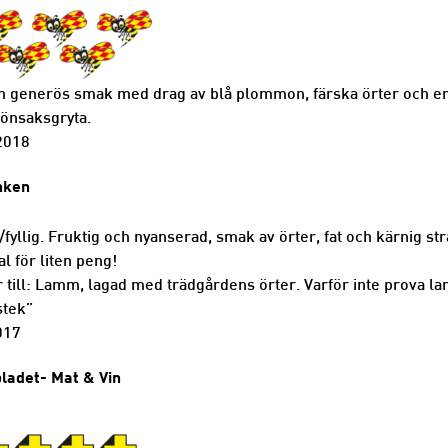
h generös smak med drag av blå plommon, färska örter och en l
önsaksgryta.
2018
nken
fyllig. Fruktig och nyanserad, smak av örter, fat och kärnig st
l för liten peng!
 till: Lamm, lagad med trädgårdens örter. Varför inte prova l
tek”
017
ladet- Mat & Vin