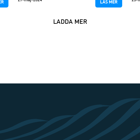
27-maj-2024
23-
ER
LÄS MER
LADDA MER