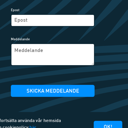
Epost
Meddelande
SKICKA MEDDELANDE
 fortsätta använda vår hemsida
OK!
h cookiepolicy
här.