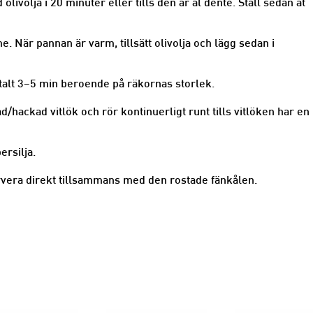
livolja i 20 minuter eller tills den är al dente. Ställ sedan åt
 När pannan är varm, tillsätt olivolja och lägg sedan i
otalt 3–5 min beroende på räkornas storlek.
ad/hackad vitlök och rör kontinuerligt runt tills vitlöken har en
ersilja.
rvera direkt tillsammans med den rostade fänkålen.