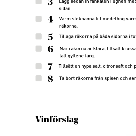
3
Lägg sedan in fänkålen i ugnen med o
sidan.
4
Värm stekpanna till medelhög värme.
räkorna.
5
Tillaga räkorna på båda sidorna i t
6
När räkorna är klara, tillsätt kross
lätt gyllene färg.
7
Tillsätt en nypa salt, citronsaft och p
8
Ta bort räkorna från spisen och se
Vinförslag