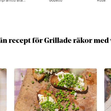
pranillo Bla...
Godello
Rosé
n recept för Grillade räkor med v