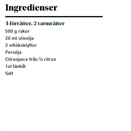
Ingredienser
4 förrätter, 2 varmrätter
500 g räkor
20 ml olivolja
2 vitlöksklyftor
Persilja
Citronjuice från ½ citron
1st fänkål
Salt