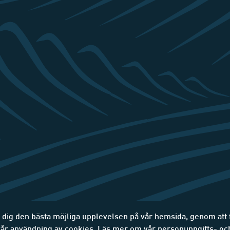
e dig den bästa möjliga upplevelsen på vår hemsida, genom att
 vår användning av cookies. Läs mer om vår personuppgifts- oc