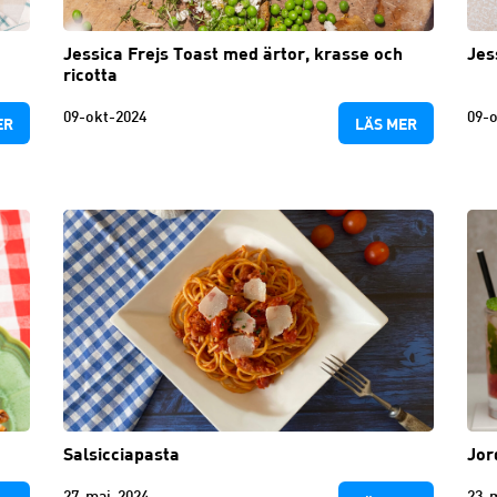
Jessica Frejs Toast med ärtor, krasse och
Jes
ricotta
09-okt-2024
09-o
ER
LÄS MER
Salsicciapasta
Jor