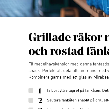
Grillade räkor m
och rostad fänk
Få medelhavskänslor med denna fantastiska
snack. Perfekt att dela tillsammans med v
Kombinera gärna med ett glas av Mirabea
1
Ta bort yttre lagret på fänkålen. Dela
2
Sautera fänkålen snabbt på grill ell