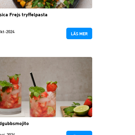
sica Frejs tryffelpasta
kt-2024
LÄS MER
dgubbsmojito