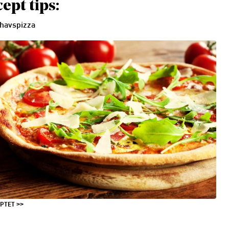
ept tips:
havspizza
EPTET