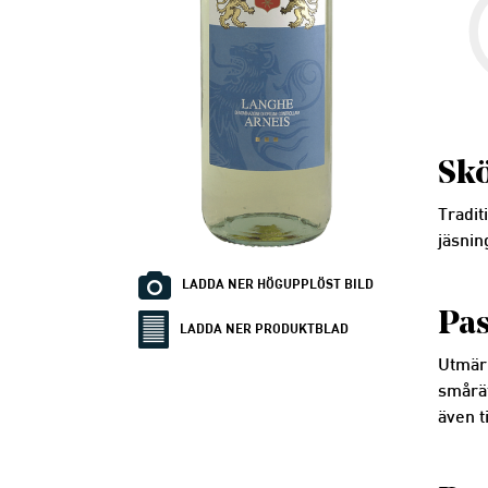
Skö
Tradit
jäsnin
LADDA NER HÖGUPPLÖST BILD
Pas
LADDA NER PRODUKTBLAD
Utmärk
smårät
även ti