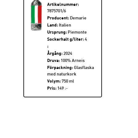
Artikelnummer:
7875701/6
Producent:
Demarie
Land:
Italien
Ursprung:
Piemonte
Sockerhalt g/liter:
4
:
Årgång:
2024
Druva:
100% Arneis
Förpackning:
Glasflaska
med naturkork
Volym:
750 ml
Pris:
149 :-