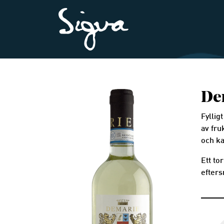
De
Fyllig
av fru
och k
Ett to
efters