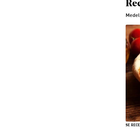
Rec
Medel
SE REC