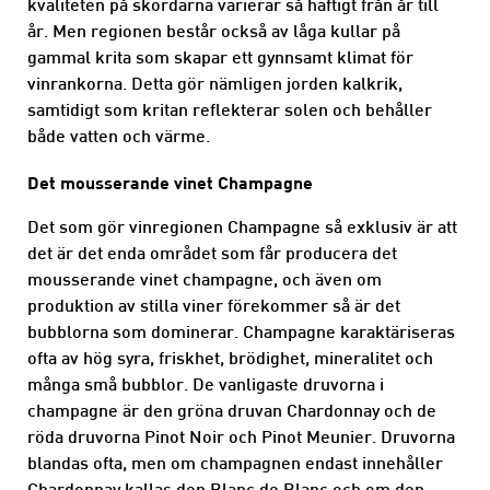
kvaliteten på skördarna varierar så häftigt från år till
år. Men regionen består också av låga kullar på
gammal krita som skapar ett gynnsamt klimat för
vinrankorna. Detta gör nämligen jorden kalkrik,
samtidigt som kritan reflekterar solen och behåller
både vatten och värme.
Det mousserande vinet Champagne
Det som gör vinregionen Champagne så exklusiv är att
det är det enda området som får producera det
mousserande vinet champagne, och även om
produktion av stilla viner förekommer så är det
bubblorna som dominerar. Champagne karaktäriseras
ofta av hög syra, friskhet, brödighet, mineralitet och
många små bubblor. De vanligaste druvorna i
champagne är den gröna druvan Chardonnay och de
röda druvorna Pinot Noir och Pinot Meunier. Druvorna
blandas ofta, men om champagnen endast innehåller