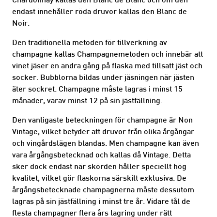
Chardonnay kallas den Blanc de Blanc och om den
endast innehåller röda druvor kallas den Blanc de
Noir.
Den traditionella metoden för tillverkning av
champagne kallas Champagnemetoden och innebär att
vinet jäser en andra gång på flaska med tillsatt jäst och
socker. Bubblorna bildas under jäsningen när jästen
äter sockret. Champagne måste lagras i minst 15
månader, varav minst 12 på sin jästfällning.
Den vanligaste beteckningen för champagne är Non
Vintage, vilket betyder att druvor från olika årgångar
och vingårdslägen blandas. Men champagne kan även
vara årgångsbetecknad och kallas då Vintage. Detta
sker dock endast när skörden håller speciellt hög
kvalitet, vilket gör flaskorna särskilt exklusiva. De
årgångsbetecknade champagnerna måste dessutom
lagras på sin jästfällning i minst tre år. Vidare tål de
flesta champagner flera års lagring under rätt